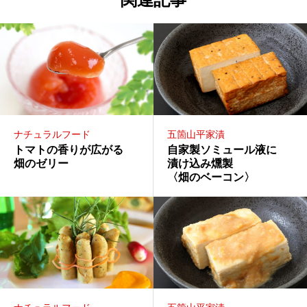
ナチュラルフード
五箇山平家漬
トマトの香りが広がる
自家製ソミュール液に
畑のゼリー
漬け込み燻製
〈畑のベーコン〉