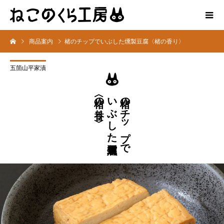
商品案内
楮のチップでいぶした燻製豆腐〈楮の香り〉
五箇山平家漬
〈楮の香り〉
いぶした燻製豆腐
楮のチップで