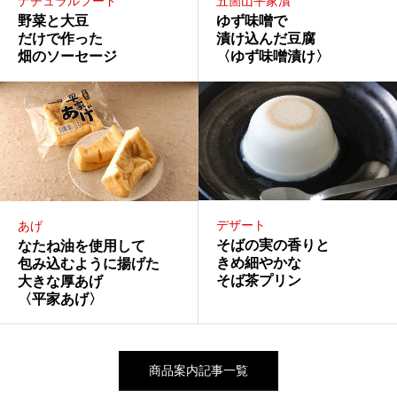
ナチュラルフード
五箇山平家漬
野菜と大豆
ゆず味噌で
だけで作った
漬け込んだ豆腐
畑のソーセージ
〈ゆず味噌漬け〉
デザート
あげ
そばの実の香りと
なたね油を使用して
きめ細やかな
包み込むように揚げた
そば茶プリン
大きな厚あげ
〈平家あげ〉
商品案内記事一覧